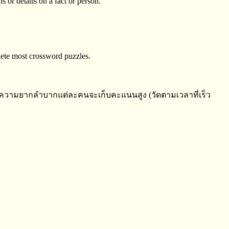
 or details on a fact or person.
plete most crossword puzzles.
ความยากลำบากแต่ละคนจะเก็บคะแนนสูง (วัดตามเวลาที่เร็ว