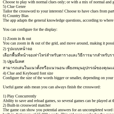
Choose to play with normal clues only; or with a mix of normal and 
5) Clue Genre
Tailor the crossword to your interests! Choose to have clues from parti
6) Country Bias
The app adapts the general knowledge questions, according to where
You can configure for the display:
1) Zoom in & out
You can zoom in & out of the grid, and move around, making it possib
2) รูปแบบหน้าจอ
เลือกพื้นที่หน้าจอเท่าไหร่สำหรับตารางและวิธีการมากสำหรับร
3) ปฐมนิเทศ
สามารถเล่นในแนวตั้งหรือแนวนอน เพียงหมุนอุปกรณ์ของคุณแ
4) Clue and Keyboard font size
Configure the size of the words bigger or smaller, depending on your
Useful game aids mean you can always finish the crossword:
1) Play Concurrently
Ability to save and reload games, so several games can be played at 
2) Built-in crossword matcher
The game can show you potential answers for an uncompleted word in 