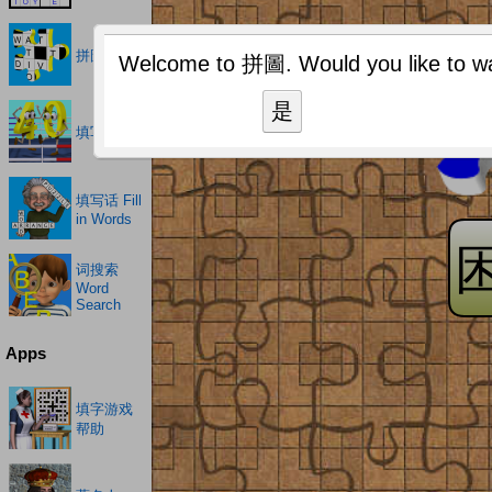
拼圖
Welcome to 拼圖. Would you like to watc
是
填写益智
填写话 Fill
in Words
词搜索
Word
Search
Apps
填字游戏
帮助