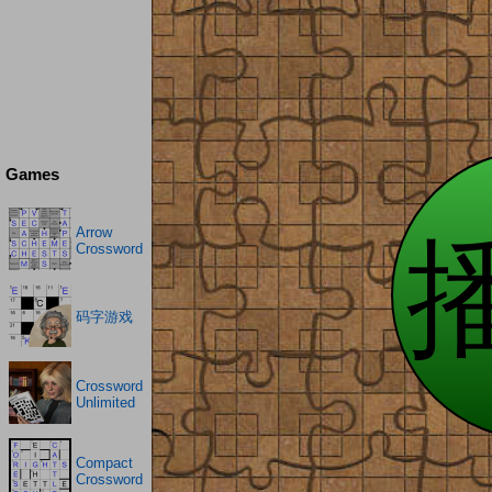
Games
Arrow
Crossword
码字游戏
Crossword
Unlimited
Compact
Crossword